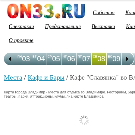
События
Кон
Спектакли
Представления
Выставки
Кин
О проекте
03
04
05
06
07
08
09
1
ПН
ВТ
СР
ЧТ
ПТ
СБ
ВС
ПН
Места
/
Кафе и Бары
/ Кафе "Славянка" во В
Карта города Владимир - Места для отдыха во Владимире. Рестораны, бар
театры, парки, аттракционы, клубы. / на карте Владимира