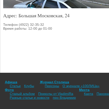
Адрес: Большая Московская, 24
Телефон (4922) 32-35-32
Время работы: 12-00 до 01-00
Афиша
Журнал Столица
Статьи
Клубы
Персоны
О журнале «100ЛИЦа»
Фото
Места
Старый альбом
Приколы от VladimiRа
Карта
Панор
Разные статьи и новости
про Владимир