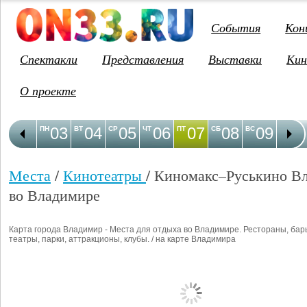
События
Кон
Спектакли
Представления
Выставки
Кин
О проекте
03
04
05
06
07
08
09
1
ПН
ВТ
СР
ЧТ
ПТ
СБ
ВС
ПН
Места
/
Кинотеатры
/ Киномакс–Руськино В
во Владимире
Карта города Владимир - Места для отдыха во Владимире. Рестораны, бар
театры, парки, аттракционы, клубы. / на карте Владимира