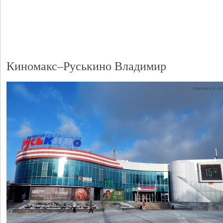
Киномакс–Руськино Владимир