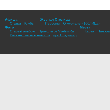
Афиша
Журнал Столица
Статьи
Клубы
Персоны
О журнале «100ЛИЦа»
Фото
Места
Старый альбом
Приколы от VladimiRа
Карта
Панор
Разные статьи и новости
про Владимир