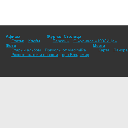
Афиша
Журнал Столица
Статьи
Клубы
Персоны
О журнале «100ЛИЦа»
Фото
Места
Старый альбом
Приколы от VladimiRа
Карта
Панор
Разные статьи и новости
про Владимир