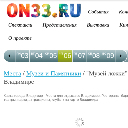
События
Кон
Спектакли
Представления
Выставки
Кин
О проекте
03
04
05
06
07
08
09
1
ПН
ВТ
СР
ЧТ
ПТ
СБ
ВС
ПН
Места
/
Музеи и Памятники
/ "Музей ложки"
Владимире
Карта города Владимир - Места для отдыха во Владимире. Рестораны, бар
театры, парки, аттракционы, клубы. / на карте Владимира