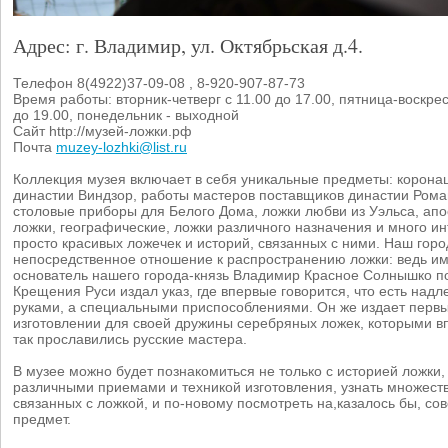
Адрес: г. Владимир, ул. Октябрьская д.4.
Телефон 8(4922)37-09-08 , 8-920-907-87-73
Время работы: вторник-четверг с 11.00 до 17.00, пятница-воскрес
до 19.00, понедельник - выходной
Сайт http://музей-ложки.рф
Почта
muzey-lozhki@list.ru
Коллекция музея включает в себя уникальные предметы: корон
династии Виндзор, работы мастеров поставщиков династии Рома
столовые приборы для Белого Дома, ложки любви из Уэльса, апо
ложки, географические, ложки различного назначения и много и
просто красивых ложечек и историй, связанных с ними. Наш гор
непосредственное отношение к распространению ложки: ведь и
основатель нашего города-князь Владимир Красное Солнышко п
Крещения Руси издал указ, где впервые говорится, что есть надл
руками, а специальными приспособлениями. Он же издает первы
изготовлении для своей дружины серебряных ложек, которыми в
так прославились русские мастера.
В музее можно будет познакомиться не только с историей ложки, 
различными приемами и техникой изготовления, узнать множеств
связанных с ложкой, и по-новому посмотреть на,казалось бы, с
предмет.