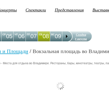
онцерты
Спектакли
Представления
Выстав
Сегодня
4
05
06
07
08
09
10
11
12
1
СР
ЧТ
ПТ
СБ
ВС
ПН
ВТ
СР
ЧТ
8 августа
и и Площади
/ Вокзальная площадь во Владим
- Места для отдыха во Владимире. Рестораны, бары, кинотеатры, театры, пар