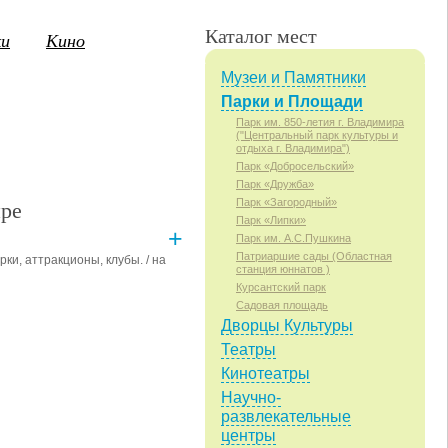
Каталог мест
ки
Кино
Музеи и Памятники
Парки и Площади
Парк им. 850-летия г. Владимира
("Центральный парк культуры и
3
14
15
16
17
18
19
20
21
2
ПТ
СБ
ВС
ПН
ВТ
СР
ЧТ
ПТ
СБ
отдыха г. Владимира")
Парк «Добросельский»
Парк «Дружба»
ире
Парк «Загородный»
Парк «Липки»
+
Парк им. А.С.Пушкина
Патриаршие сады (Областная
ки, аттракционы, клубы. / на
станция юннатов )
Курсантский парк
Садовая площадь
Дворцы Культуры
Театральная площадь
Соборная площадь
Театры
Площадь Фрунзе
Кинотеатры
Вокзальная площадь
Научно-
Площадь Ленина
Площадь Победы
развлекательные
центры