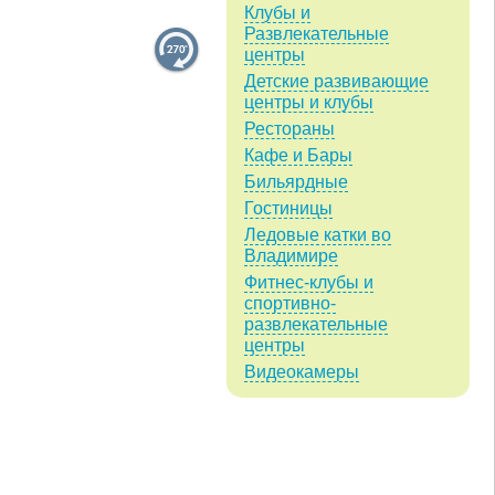
Клубы и
Развлекательные
центры
Детские развивающие
центры и клубы
Рестораны
Кафе и Бары
Бильярдные
Гостиницы
Ледовые катки во
Владимире
Фитнес-клубы и
спортивно-
развлекательные
центры
Видеокамеры