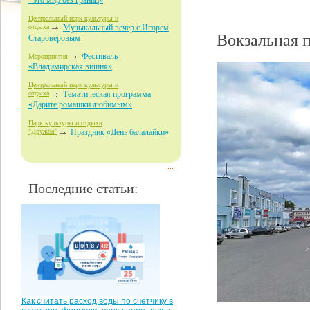
- это мир без границ»
Центральный парк культуры и
отдыха
Музыкальный вечер с Игорем
Вокзальная 
Староверовым
Фестиваль
Мероприятия
«Владимирская вишня»
Центральный парк культуры и
отдыха
Тематическая программа
«Дарите ромашки любимым»
Парк культуры и отдыха
"Дружба"
Праздник «День балалайки»
...
Последние статьи:
Как считать расход воды по счётчику в