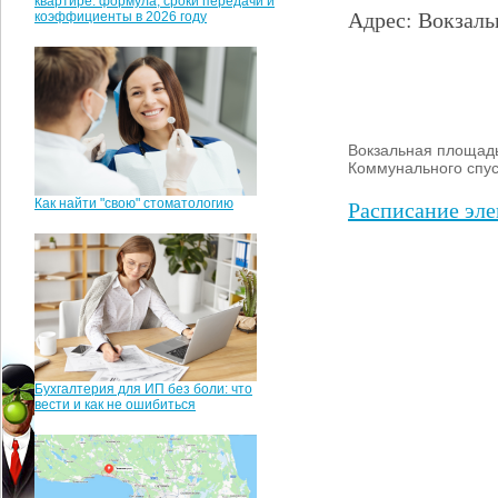
квартире: формула, сроки передачи и
Адрес: Вокзаль
коэффициенты в 2026 году
Вокзальная площадь
Коммунального спус
Расписание эле
Как найти "свою" стоматологию
Бухгалтерия для ИП без боли: что
вести и как не ошибиться