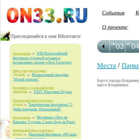
События
К
О проекте
Присоединяйся к нам ВКонтакте
03
0
ПН
ВТ
XIII Всероссийский
Мероприятия
фестиваль духовной музыки и
колокольных звонов «Лето Господне»
Места
/
Парк
Парк культуры и отдыха
"Дружба"
Фольклорный праздник
"Играй гармонь"
Карта города Владимир 
карте Владимира
Владимиро-Суздальский музей-
заповедник
XXIV Праздник Огурца
Центральный парк культуры и
отдыха
Тематическая программа "С
Днём рождения, Центральный"
Фестиваль «Лето на
Мероприятия
Каменке. Суздаль: Слово-Звук на Реке»
Центральный парк культуры и
отдыха
Джазовый фестиваль «Музыка