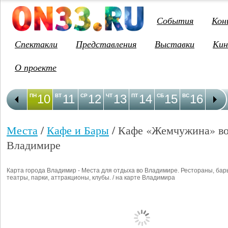
События
Кон
Спектакли
Представления
Выставки
Кин
О проекте
10
11
12
13
14
15
16
1
ПН
ВТ
СР
ЧТ
ПТ
СБ
ВС
ПН
Места
/
Кафе и Бары
/ Кафе «Жемчужина» в
Владимире
Карта города Владимир - Места для отдыха во Владимире. Рестораны, бар
театры, парки, аттракционы, клубы. / на карте Владимира