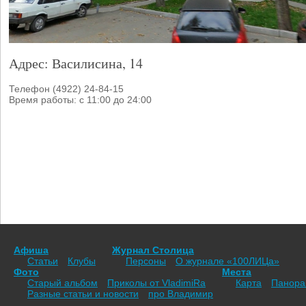
Адрес: Василисина, 14
Телефон (4922) 24-84-15
Время работы: с 11:00 до 24:00
Афиша
Журнал Столица
Статьи
Клубы
Персоны
О журнале «100ЛИЦа»
Фото
Места
Старый альбом
Приколы от VladimiRа
Карта
Панор
Разные статьи и новости
про Владимир