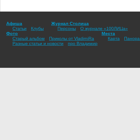
Афиша
Журнал Столица
Статьи
Клубы
Персоны
О журнале «100ЛИЦа»
Фото
Места
Старый альбом
Приколы от VladimiRа
Карта
Панор
Разные статьи и новости
про Владимир