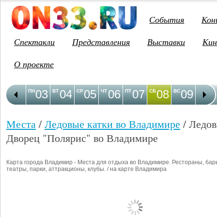
События
Кон
Спектакли
Представления
Выставки
Кин
О проекте
03
04
05
06
07
08
09
1
ПН
ВТ
СР
ЧТ
ПТ
СБ
ВС
ПН
Места
/
Ледовые катки во Владимире
/ Ледо
Дворец "Полярис" во Владимире
Карта города Владимир - Места для отдыха во Владимире. Рестораны, бар
театры, парки, аттракционы, клубы. / на карте Владимира