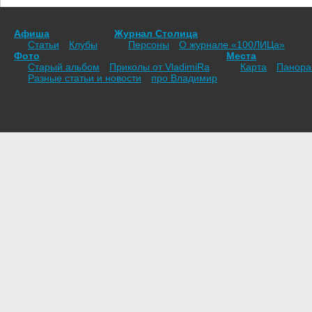
Афиша
Журнал Столица
Статьи
Клубы
Персоны
О журнале «100ЛИЦа»
Фото
Места
Старый альбом
Приколы от VladimiRа
Карта
Панор
Разные статьи и новости
про Владимир