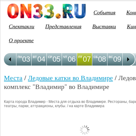
События
Кон
Спектакли
Представления
Выставки
Кин
О проекте
03
04
05
06
07
08
09
1
ПН
ВТ
СР
ЧТ
ПТ
СБ
ВС
ПН
Места
/
Ледовые катки во Владимире
/ Ледо
комплекс "Владимир" во Владимире
Карта города Владимир - Места для отдыха во Владимире. Рестораны, бар
театры, парки, аттракционы, клубы. / на карте Владимира