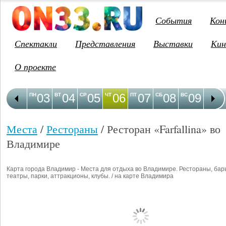
События
Кон
Спектакли
Представления
Выставки
Кин
О проекте
03
04
05
06
07
08
09
1
ПН
ВТ
СР
ЧТ
ПТ
СБ
ВС
ПН
Места
/
Рестораны
/ Ресторан «Farfallina» во
Владимире
Карта города Владимир - Места для отдыха во Владимире. Рестораны, бар
театры, парки, аттракционы, клубы. / на карте Владимира