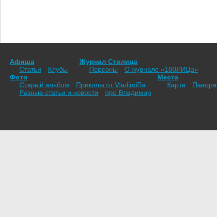
Афиша
Журнал Столица
Статьи
Клубы
Персоны
О журнале «100ЛИЦа»
Фото
Места
Старый альбом
Приколы от VladimiRа
Карта
Панор
Разные статьи и новости
про Владимир