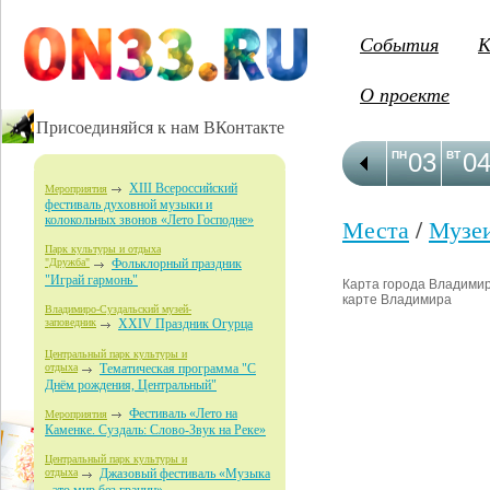
События
К
О проекте
Присоединяйся к нам ВКонтакте
03
0
ПН
ВТ
XIII Всероссийский
Мероприятия
фестиваль духовной музыки и
колокольных звонов «Лето Господне»
Места
/
Музе
Парк культуры и отдыха
"Дружба"
Фольклорный праздник
"Играй гармонь"
Карта города Владимир 
карте Владимира
Владимиро-Суздальский музей-
заповедник
XXIV Праздник Огурца
Центральный парк культуры и
отдыха
Тематическая программа "С
Днём рождения, Центральный"
Фестиваль «Лето на
Мероприятия
Каменке. Суздаль: Слово-Звук на Реке»
Центральный парк культуры и
отдыха
Джазовый фестиваль «Музыка