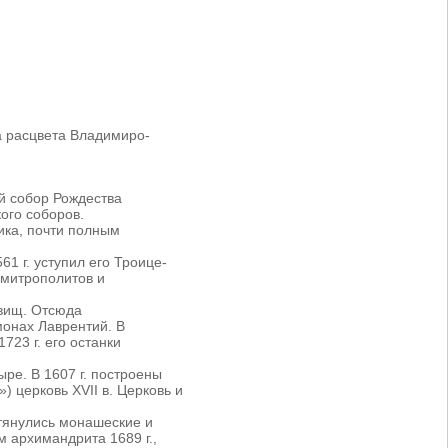
а расцвета Владимиро-
ый собор Рождества
ого соборов.
ика, почти полным
1 г. уступил его Троице-
 митрополитов и
овищ. Отсюда
монах Лаврентий. В
723 г. его останки
ре. В 1607 г. построены
 церковь XVII в. Церковь и
ытянулись монашеские и
м архимандрита 1689 г.,