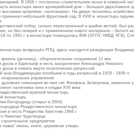
еминарией. В 1656 г. построены служительские кельи в северной час
 часть монастыря занял архиерейский дом – большое двухэтажное з
 высокими кровлями- «колпаками». На дворе теснились хозяйствен
 примыкал небольшой фруктовый сад. В XVIII в. монастырь окружи
и.
дественский собор, сильно перестроенный и крайне ветхий, был ра
ии, но без галерей и с применением нового материала – белого ка
918 по 1991 г. в монастыре помещалась ВЧК (ОГПУ, НКВД, КГБ). Соб
монастырь возвращён РПЦ; здесь находится резиденция Владимир
кремль (детинец) - оборонительнее сооружение 12 век.
 доска и барельеф в честь захоронения Александра Невского
 доска в пямять жертв политических репрессий
знак Владимирцам погибшим в годы репрессий в 1929 - 1938 гг.
 епархиальное управление
духовная семинария во имя свт. Феофана Затворника, каменное у
гмент наличника окна и кладки XVII века
ождественский мужской монастырь
ий монастырь
ва Богородицы (открыт в 2004)
огородице-Рождественского монастыря
ам в честь Рождества Христова 1866 г.
го Николая Чудотворца
 строительное предприятие
 лавка" иконы, книги, церковная утварь