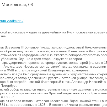
 Московская, 68
um.vladimir.ru/
ской монастырь – один из древнейших на Руси, основанво времен
тва.
князь Всеволод III Большое Гнездо заложил одноглавый белокаменн
ом обрыве над рекой Клязьмой, восточнее Успенского и Дмитриевск
отличался от кафедрального и княжеского соборов строгостью обл
 убранства. Здание с трёх сторон окружали галереи.
ырь удерживал первенство среди русских монастырей (только в 156
г. – Александро-Невскому монастырям), всегда оставался в ведении
ины XVIII в. стал резиденцией Владимирских архиереев.
астырь всегда был средоточием духовных и художественных сокр
роисходит автор древнейшей русской летописи (Лаврентьевской) 
ре был погребён святой благоверный князь Александр Невский; в 1
-Петербург.
венский собор оставался единственным каменным зданием в монасты
ота; к ним примыкает тёплая Христо-Рождественская («Крестовая»)
в 1866 г.
ападе от собора встала шатровая колокольня. Вдоль южной стены в
81 г., перестроенные в 1825 г. В восточной части расположился до