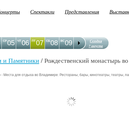
онцерты
Спектакли
Представления
Выстав
Сегодня
4
05
06
07
08
09
10
11
12
1
СР
ЧТ
ПТ
СБ
ВС
ПН
ВТ
СР
ЧТ
7 августа
и и Памятники
/ Рождественский монастырь в
- Места для отдыха во Владимире. Рестораны, бары, кинотеатры, театры, пар