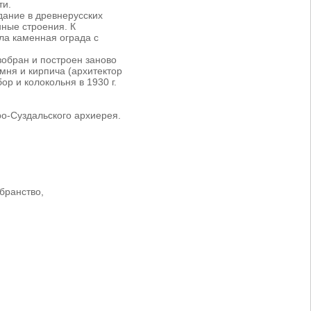
ти.
дание в древнерусских
ные строения. К
ла каменная ограда с
зобран и построен заново
мня и кирпича (архитектор
ор и колокольня в 1930 г.
о-Суздальского архиерея.
бранство,