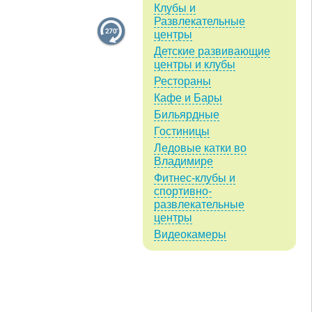
Клубы и
Развлекательные
центры
Детские развивающие
центры и клубы
Рестораны
Кафе и Бары
Бильярдные
Гостиницы
Ледовые катки во
Владимире
Фитнес-клубы и
спортивно-
развлекательные
центры
Видеокамеры