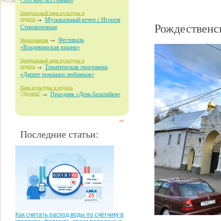
- это мир без границ»
Центральный парк культуры и
отдыха
Музыкальный вечер с Игорем
Рождественс
Староверовым
Фестиваль
Мероприятия
«Владимирская вишня»
Центральный парк культуры и
отдыха
Тематическая программа
«Дарите ромашки любимым»
Парк культуры и отдыха
"Дружба"
Праздник «День балалайки»
...
Последние статьи:
Как считать расход воды по счётчику в