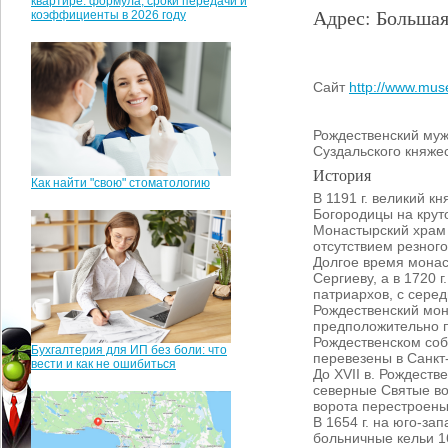
квартире: формула, сроки передачи и
Адрес: Большая
коэффициенты в 2026 году
Сайт
http://www.muse
Рождественский муж
Суздальского княжес
История
Как найти "свою" стоматологию
В 1191 г. великий 
Богородицы на крут
Монастырский храм 
отсутствием резного
Долгое время монаст
Сергиеву, а в 1720 
патриархов, с серед
Рождественский мон
предположительно п
Рождественском собо
Бухгалтерия для ИП без боли: что
перевезены в Санкт
вести и как не ошибиться
До XVII в. Рождест
северные Святые вор
ворота перестроены 
В 1654 г. на юго-з
больничные кельи 16