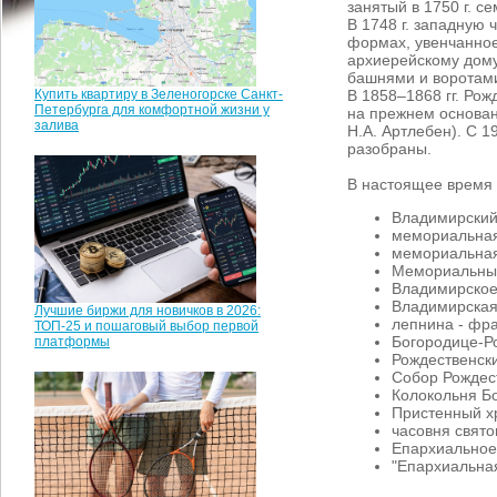
занятый в 1750 г. с
В 1748 г. западную
формах, увенчанное
архиерейскому дому
башнями и воротам
Купить квартиру в Зеленогорске Санкт-
В 1858–1868 гг. Рож
Петербурга для комфортной жизни у
на прежнем основан
залива
Н.А. Артлебен). С 1
разобраны.
В настоящее время 
Владимирский 
мемориальная
мемориальная
Мемориальный 
Владимирское
Владимирская 
Лучшие биржи для новичков в 2026:
лепнина - фра
ТОП-25 и пошаговый выбор первой
Богородице-Р
платформы
Рождественск
Собор Рождест
Колокольня Б
Пристенный хр
часовня свято
Епархиальное
"Епархиальная