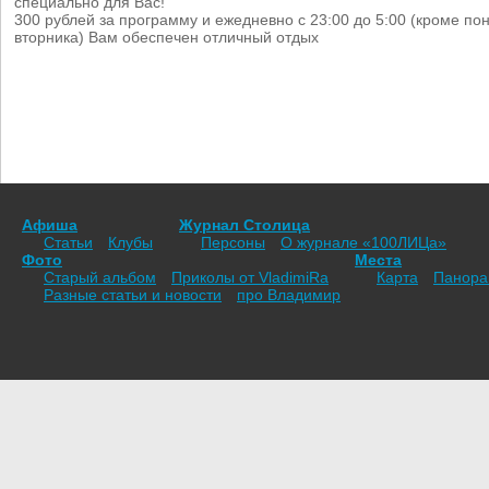
специально для Вас!
300 рублей за программу и ежедневно с 23:00 до 5:00 (кроме по
вторника) Вам обеспечен отличный отдых
Афиша
Журнал Столица
Статьи
Клубы
Персоны
О журнале «100ЛИЦа»
Фото
Места
Старый альбом
Приколы от VladimiRа
Карта
Панор
Разные статьи и новости
про Владимир