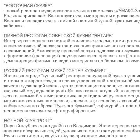
"ВОСТОЧНАЯ СКАЗКА"
- новый ресторан мультиразвлекательного комплекса «АМАКС-З
Кольцо» приглашает Вас погрузиться в мир красоты и роскоши ск
Востока и насладиться экзотичной восточной кухней в уютных и
кабинках.
ПИВНОЙ РЕСТОРАН СОВЕТСКОЙ КУХНИ "ЯНТАРЬ"
Интерьер выполнен в советской стилистике с элементами гротес
социалистической эпохи, затрагивающих приятные нотки носталь
воспоминаний. Атмосферу прошлой эпохи поддерживает музыка
оформление (трансляция популярных песен прошлых лет), а та
демонстрация фильмов и видео материалов на большом плазме
РУССКИЙ РЕСТОРАН-МУЗЕЙ "СУПЕР КУЗЬМИЧ"
Это в своем роде "культовый" ресторан популярной русско-украи
интерьер которого создан в слегка утрированной театральной ман
качестве декораций используются настоящие старинные антикв
сказочный медведь-официант. Из окна виден натурный план сре
леса с живыми белками, притягивающая идиллия русского меща
мотивах известных романсов и, конечно же, всепронизывающий 
собирательного образа "Русского Кузьмича", с фигурой которого
непременно захочется сфотографироваться.
НОЧНОЙ КЛУБ "PORT"
Первый клуб веселого драйва во Владимире. Это интересное ме
хороших и взрослых людей, уставших от этого гламурного сноби
Если вы хотите отдохнуть от души приходите именно к нам.