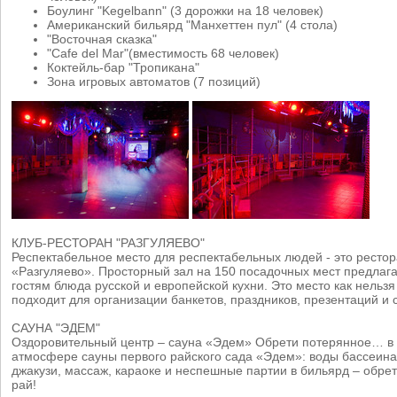
Боулинг "Kegelbann" (3 дорожки на 18 человек)
Американский бильярд "Манхеттен пул" (4 стола)
"Восточная сказка"
"Cafe del Mar"(вместимость 68 человек)
Коктейль-бар "Тропикана"
Зона игровых автоматов (7 позиций)
КЛУБ-РЕСТОРАН "РАЗГУЛЯЕВО"
Респектабельное место для респектабельных людей - это ресто
«Разгуляево». Просторный зал на 150 посадочных мест предлаг
гостям блюда русской и европейской кухни. Это место как нельз
подходит для организации банкетов, праздников, презентаций и 
САУНА "ЭДЕМ"
Оздоровительный центр – сауна «Эдем» Обрети потерянное… в 
атмосфере сауны первого райского сада «Эдем»: воды бассеина
джакузи, массаж, караоке и неспешные партии в бильярд – обре
рай!