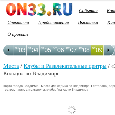
События
Кон
Спектакли
Представления
Выставки
Кин
О проекте
03
04
05
06
07
08
09
1
ПН
ВТ
СР
ЧТ
ПТ
СБ
ВС
ПН
Места
/
Клубы и Развлекательные центры
/ «
Кольцо» во Владимире
Карта города Владимир - Места для отдыха во Владимире. Рестораны, бар
театры, парки, аттракционы, клубы. / на карте Владимира