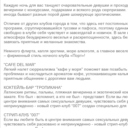
Каждую ночь для вас танцуют очаровательные девушки и проход
вечеринки с конкурсами, подарками и всякого рода сюрпризами
иногда бывают разные порой даже шокирующе эротическими.
Отличие от других клубов города в том, что здесь нет постоянны
программ, сгруппировавшейся тусовки и пафоса, поэтому одина
свободно в клубе себя чувствует и завсегдатай и новичок. В зале
атмосфера безудержного веселья и раскрепощенности, здесь бе
завязать приятные и желанные знакомства.
Немного флирта, капля эротики, море алкоголя, а главное весел
– фирменный стиль ночного клуба «Порт»!
"CAFE DEL MAR"
Легкий налет сюрреализма "кафе у моря" поможет вам позабыть
проблемах и насладиться ароматом кофе, успокаивающим каль
приятным общением с дорогими вам людьми.
КОКТЕЙЛЬ-БАР "ТРОПИКАНА"
Латинские ритмы, пальмы, пляжная вечеринка и экзотический кок
закате. Кто был - вспомнит, а кто не был - представит. Если вы л
центре внимания самых сексуальных девушек, чувствовать себя 
непринужденно - новый стрип-клуб “007” создан специально для 
СТРИП-КЛУБ "007"
Если вы любите быть в центре внимания самых сексуальных дев
чувствовать себя расковано и непринужденно - новый стрип-клуб