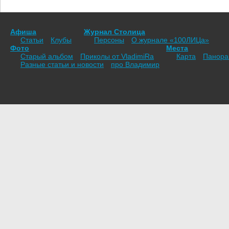
Афиша
Журнал Столица
Статьи
Клубы
Персоны
О журнале «100ЛИЦа»
Фото
Места
Старый альбом
Приколы от VladimiRа
Карта
Панор
Разные статьи и новости
про Владимир