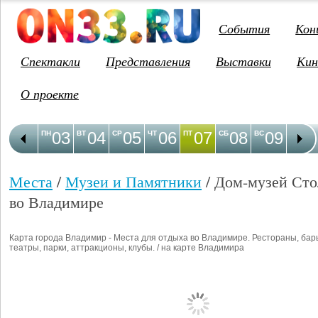
События
Кон
Спектакли
Представления
Выставки
Кин
О проекте
03
04
05
06
07
08
09
1
ПН
ВТ
СР
ЧТ
ПТ
СБ
ВС
ПН
Места
/
Музеи и Памятники
/ Дом-музей Ст
во Владимире
Карта города Владимир - Места для отдыха во Владимире. Рестораны, бар
театры, парки, аттракционы, клубы. / на карте Владимира