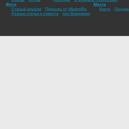
Фото
Места
Старый альбом
Приколы от VladimiRа
Карта
Панор
Разные статьи и новости
про Владимир