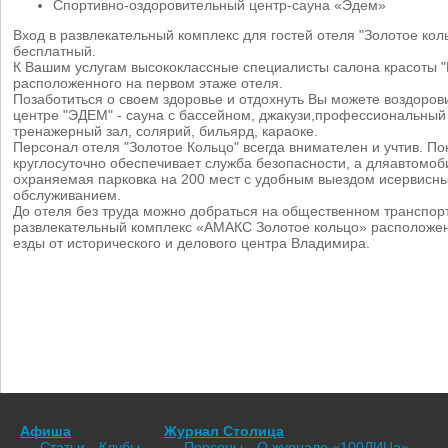
Спортивно-оздоровительный центр-сауна «Эдем»
Вход в развлекательный комплекс для гостей отеля "Золотое коль
бесплатный.
К Вашим услугам высококлассные специалисты салона красоты "
расположенного на первом этаже отеля.
Позаботиться о своем здоровье и отдохнуть Вы можете воздоро
центре "ЭДЕМ" - сауна с бассейном, джакузи,профессиональный
тренажерный зал, солярий, бильярд, караоке.
Персонал отеля "Золотое Кольцо" всегда внимателен и учтив. По
круглосуточно обеспечивает служба безопасности, а дляавтомоб
охраняемая парковка на 200 мест с удобным выездом исервисн
обслуживанием.
До отеля без труда можно добраться на общественном транспор
развлекательный комплекс «АМАКС Золотое кольцо» расположен
езды от исторического и делового центра Владимира.
Афиша
Журнал Столица
Статьи
Клубы
Персоны
О журнале «100ЛИЦа»