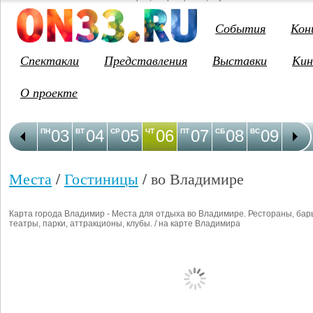
События
Кон
Спектакли
Представления
Выставки
Кин
О проекте
03
04
05
06
07
08
09
1
ПН
ВТ
СР
ЧТ
ПТ
СБ
ВС
ПН
Места
/
Гостиницы
/ во Владимире
Карта города Владимир - Места для отдыха во Владимире. Рестораны, бар
театры, парки, аттракционы, клубы. / на карте Владимира